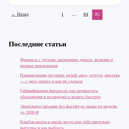
план
для
←
Назад
1
…
84
85
начинающих:
простое
пошаговое
руководство
Последние статьи
Финансы с детьми: карманные деньги, копилки и
первые приложения
Планирование крупных целей: авто, отпуск, ипотека
— с чего начать и как не сдаться
Геймификация финансов: как превратить
сбережения в челленджи и копить быстрее
Экономное питание без фастфуда: меню на неделю
до 3000 ₽
Кэшбэк-карты и мили: когда они действительно
выгодны и как выбрать