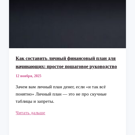
Как составить личный финансовый план для
начинающих: простое пошаговое руководство
12 ноября, 2025
Зачем вам личный план денег, если «и так всё
понятно» Личный план — это не про скучные
таблицы и запреты.
Как
Читать дальше
составить
личный
финансовый