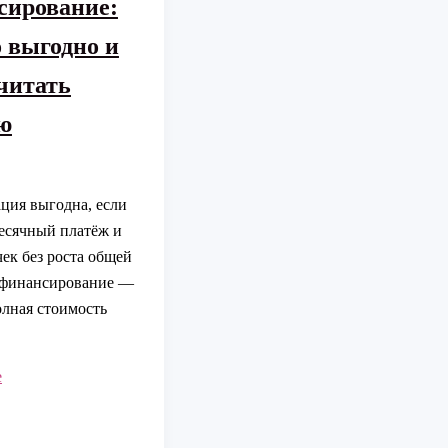
сирование:
о выгодно и
читать
ю
ция выгодна, если
есячный платёж и
ек без роста общей
ефинансирование —
олная стоимость
ация
е
ание: