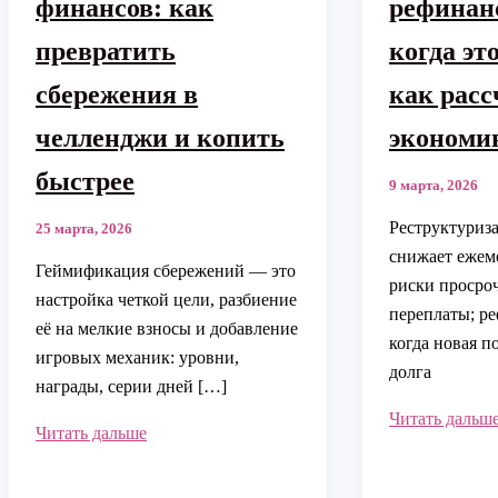
финансов: как
рефинан
превратить
когда эт
сбережения в
как расс
челленджи и копить
экономи
быстрее
9 марта, 2026
Реструктуриза
25 марта, 2026
снижает ежем
Геймификация сбережений — это
риски просроч
настройка четкой цели, разбиение
переплаты; р
её на мелкие взносы и добавление
когда новая п
игровых механик: уровни,
долга
награды, серии дней […]
Реструктуриз
Читать дальш
Геймификация
Читать дальше
и
финансов:
рефинансиров
как