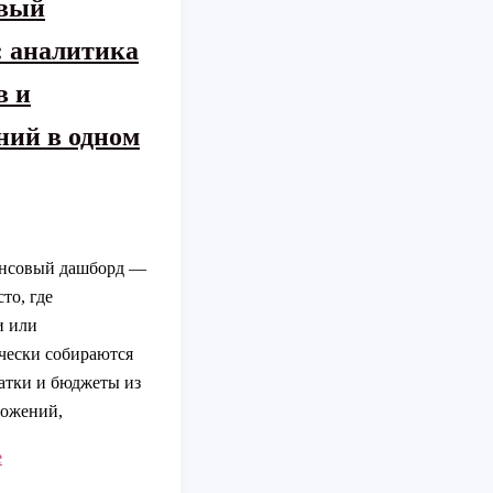
вый
: аналитика
в и
ний в одном
нсовый дашборд —
то, где
и или
чески собираются
атки и бюджеты из
ложений,
е