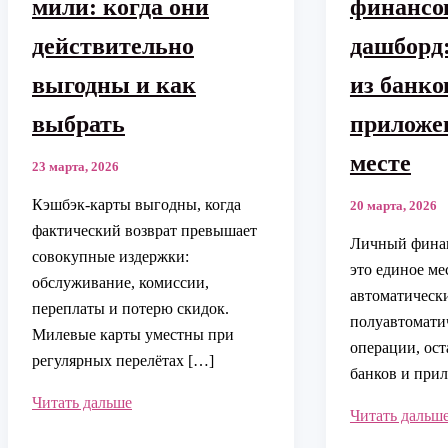
мили: когда они
финансо
действительно
дашборд
выгодны и как
из банко
выбрать
приложе
месте
23 марта, 2026
Кэшбэк‑карты выгодны, когда
20 марта, 2026
фактический возврат превышает
Личный фина
совокупные издержки:
это единое мес
обслуживание, комиссии,
автоматическ
переплаты и потерю скидок.
полуавтомати
Милевые карты уместны при
операции, ост
регулярных перелётах […]
банков и при
Кэшбэк-
Читать дальше
Личный
Читать дальш
карты
финансовый