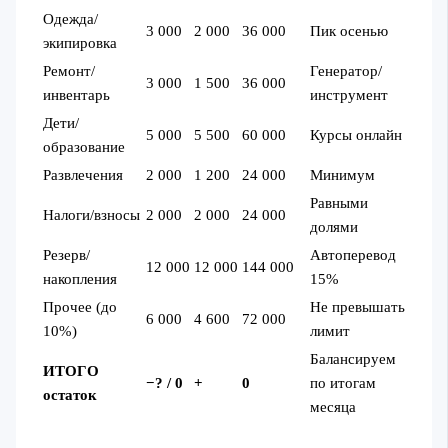
Одежда/
3 000
2 000
36 000
Пик осенью
экипировка
Ремонт/
Генератор/
3 000
1 500
36 000
инвентарь
инструмент
Дети/
5 000
5 500
60 000
Курсы онлайн
образование
Развлечения
2 000
1 200
24 000
Минимум
Равными
Налоги/взносы
2 000
2 000
24 000
долями
Резерв/
Автоперевод
12 000
12 000
144 000
накопления
15%
Прочее (до
Не превышать
6 000
4 600
72 000
10%)
лимит
Балансируем
ИТОГО
−? / 0
+
0
по итогам
остаток
месяца