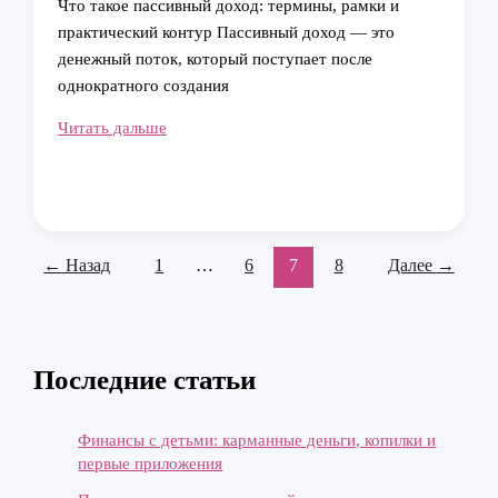
Что такое пассивный доход: термины, рамки и
практический контур Пассивный доход — это
денежный поток, который поступает после
однократного создания
Пассивный
Читать дальше
доход:
правда
и
мифы
о
←
Назад
1
…
6
7
8
Далее
→
реальных
способах
заработка
без
Последние статьи
усилий
Финансы с детьми: карманные деньги, копилки и
первые приложения