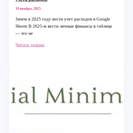
19 ноября, 2025
Зачем в 2025 году вести учет расходов в Google
Sheets В 2025-м вести личные финансы в таблице
— это не
Google
Читать дальше
sheets:
как
создать
и
вести
таблицу
учета
расходов