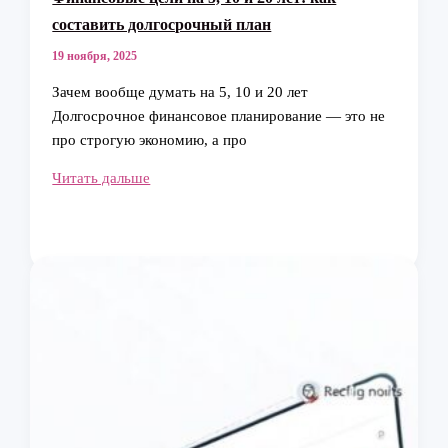
составить долгосрочный план
19 ноября, 2025
Зачем вообще думать на 5, 10 и 20 лет
Долгосрочное финансовое планирование — это не
про строгую экономию, а про
Финансовые
Читать дальше
цели
на
5,
10
и
20
лет:
как
составить
долгосрочный
план