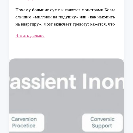
Почему большие суммы кажутся монстрами Когда
слышим «миллион на подушку» или «как накопить
на квартиру», мозг включает тревогу: кажется, что
Как
Читать дальше
перестать
бояться
больших
финансовых
целей
и
уверенно
двигаться
к
ним