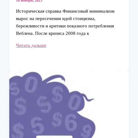
18 ноября, 2025
Историческая справка Финансовый минимализм
вырос на пересечении идей стоицизма,
бережливости и критики показного потребления
Веблена. После кризиса 2008 года к
финансовый
Читать дальше
минимализм:
как
тратить
меньше
и
жить
счастливее
каждый
день