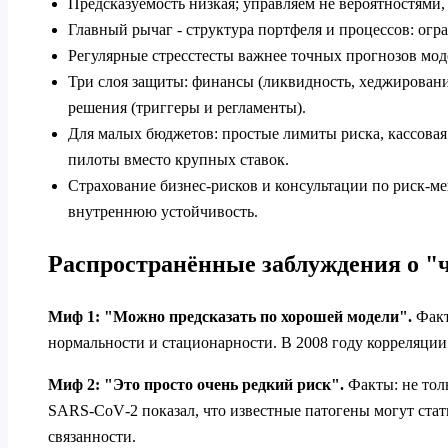
Предсказуемость низкая; управляем не вероятностями,
Главный рычаг - структура портфеля и процессов: огр
Регулярные стресстесты важнее точных прогнозов мод
Три слоя защиты: финансы (ликвидность, хеджирование
решения (триггеры и регламенты).
Для малых бюджетов: простые лимиты риска, кассовая
пилоты вместо крупных ставок.
Страхование бизнес‑рисков и консультации по риск‑ме
внутреннюю устойчивость.
Распространённые заблуждения о "
Миф 1: "Можно предсказать по хорошей модели".
Факт
нормальности и стационарности. В 2008 году корреляции
Миф 2: "Это просто очень редкий риск".
Факты: не толь
SARS‑CoV‑2 показал, что известные патогены могут ста
связанности.