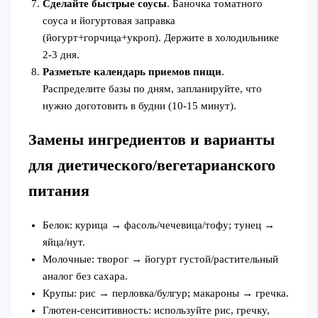
Сделайте быстрые соусы
. Баночка томатного
соуса и йогуртовая заправка
(йогурт+горчица+укроп). Держите в холодильнике
2-3 дня.
Разметьте календарь приемов пищи
.
Распределите базы по дням, запланируйте, что
нужно доготовить в будни (10-15 минут).
Замены ингредиентов и варианты
для диетического/вегетарианского
питания
Белок: курица → фасоль/чечевица/тофу; тунец →
яйца/нут.
Молочные: творог → йогурт густой/растительный
аналог без сахара.
Крупы: рис → перловка/булгур; макароны → гречка.
Глютен-сенситивность: используйте рис, гречку,