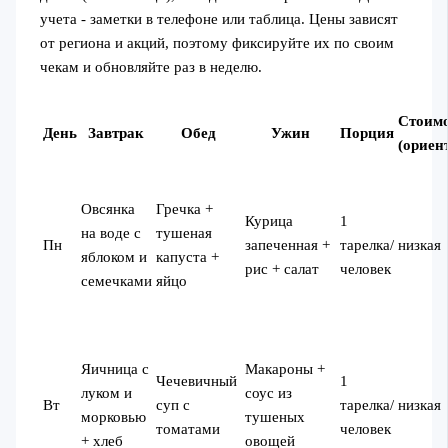
учета - заметки в телефоне или таблица. Цены зависят
от региона и акций, поэтому фиксируйте их по своим
чекам и обновляйте раз в неделю.
Стоимо
День
Завтрак
Обед
Ужин
Порция
(ориен
Овсянка
Гречка +
Курица
1
на воде с
тушеная
Пн
запеченная +
тарелка/
низкая
яблоком и
капуста +
рис + салат
человек
семечками
яйцо
Яичница с
Макароны +
Чечевичный
1
луком и
соус из
Вт
суп с
тарелка/
низкая
морковью
тушеных
томатами
человек
+ хлеб
овощей