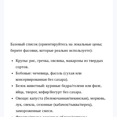
Базовый список (ориентируйтесь на локальные цены;
берите фасовки, которые реально используете):
Крупы: рис, гречка, овсянка, макароны из твердых
сортов.
Бобовые: чечевица, фасоль (сухая или
консервированная без сахара).
Белок животный: куриные бедра/голени или филе,
яйца, творог, кефир/йогурт без сахара.
Овощи: капуста (белокочанная/пекинская), морковь,
лук, свекла, сезонные (кабачок/тыква/перец),
замороженные смеси.
Фрукты/ягоды: сезонные яблоки/цитрусы,