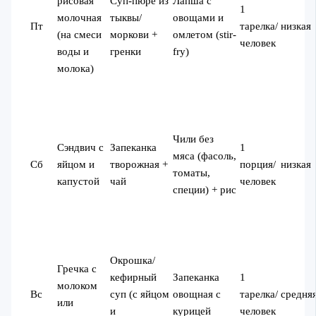
рисовая
Суп-пюре из
Лапша с
1
молочная
тыквы/
овощами и
Пт
тарелка/
низкая
(на смеси
моркови +
омлетом (stir-
человек
воды и
гренки
fry)
молока)
Чили без
Сэндвич с
Запеканка
1
мяса (фасоль,
Сб
яйцом и
творожная +
порция/
низкая
томаты,
капустой
чай
человек
специи) + рис
Окрошка/
Гречка с
кефирный
Запеканка
1
молоком
Вс
суп (с яйцом
овощная с
тарелка/
средня
или
и
курицей
человек