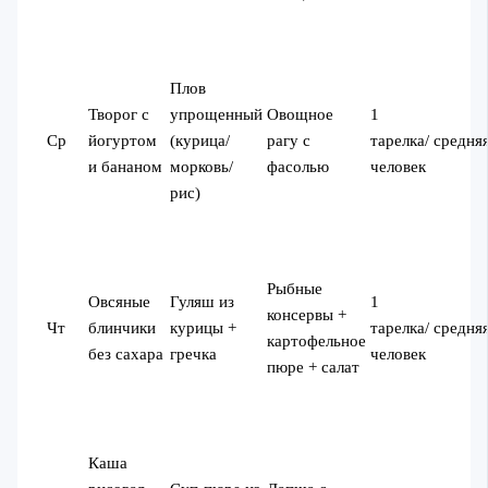
Плов
Творог с
упрощенный
Овощное
1
Ср
йогуртом
(курица/
рагу с
тарелка/
средня
и бананом
морковь/
фасолью
человек
рис)
Рыбные
Овсяные
Гуляш из
1
консервы +
Чт
блинчики
курицы +
тарелка/
средня
картофельное
без сахара
гречка
человек
пюре + салат
Каша