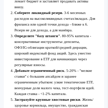
ломает бюджет и заставляет продавать активы
внизу.
Соберите ликвидный резерв
. 3-6 месячных
расходов на высоколиквидных счетах/вкладах. Для
фриланса или одной точки дохода - ближе к 6.
Резерв не для дохода, а для манёвра.
Определите "базу штанги"
. 80-95% капитала -
консервативные инструменты: депозиты,
ОФЗ/IG‑облигации краткой/средней дюрации,
широкий индексный фонд акций. Здесь уместно
инвестирование в ETF для начинающих через
регулярные взносы.
Добавьте ограниченный риск
. 5-20% - "мелкие
ставки" с большим апсайдом и заранее
ограниченным убытком: узкие тематические ETF,
венчурные доли малого чека, тест‑портфели идей.
Каждая ставка - <1-2% капитала.
Застрахуйте крупные хвостовые риски
. Жизнь/
здоровье кормильца, имущество, гражданская