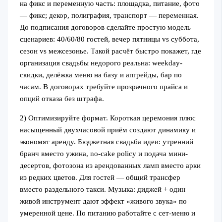
на фикс и переменную часть: площадка, питание, фото
— фикс; декор, полиграфия, транспорт — переменная.
До подписания договоров сделайте простую модель
сценариев: 40/60/80 гостей, вечер пятницы vs суббота,
сезон vs межсезонье. Такой расчёт быстро покажет, где
организация свадьбы недорого реальна: weekday-
скидки, делёжка меню на базу и апгрейды, бар по
часам. В договорах требуйте прозрачного прайса и
опций отказа без штрафа.
2) Оптимизируйте формат. Короткая церемония плюс
насыщенный двухчасовой приём создают динамику и
экономят аренду. Бюджетная свадьба идеи: утренний
бранч вместо ужина, no-cake policy и подача мини-
десертов, фотозона из арендованных ламп вместо арки
из редких цветов. Для гостей — общий трансфер
вместо раздельного такси. Музыка: диджей + один
живой инструмент дают эффект «живого звука» по
умеренной цене. По питанию работайте с сет-меню и