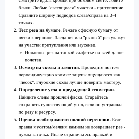
Смотрите вдоль кромки при боковом свете: ловите
блики. Любые "светящиеся" участки - притупление.
Сравните ширину подводов слева/справа на 3-4
точках.
Тест реза на бумаге
. Режьте офисную бумагу от
пятки к вершине. Заедания или "рваный" рез укажут
на участки притупления или заусенец.
Ножницы: рез на тонкой салфетке по всей длине
полотен.
Осмотр на сколы и замятия
. Проведите ногтем
перпендикулярно кромке: зацепы ощущаются как
"песок". Глубокие сколы лучше доверить мастеру.
Определение угла и предыдущей геометрии
.
Найдите следы прошлой фаски. Старайтесь
сохранить существующий угол, если он устраивал
по резу и ресурсу.
Оценка необходимости полной переточки
. Если
правка мусатом/мелким камнем не возвращает рез -
нужна заточка. Иначе ограничьтесь правкой и