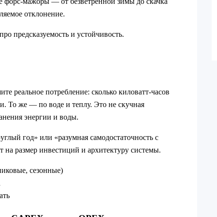
ые форс‑мажоры — от безветренной зимы до скачка
вляемое отклонение.
про предсказуемость и устойчивость.
ите реальное потребление: сколько киловатт‑часов
би. То же — по воде и теплу. Это не скучная
анения энергии и воды.
углый год» или «разумная самодостаточность с
 на размер инвестиций и архитектуру системы.
пиковые, сезонные)
а
ать