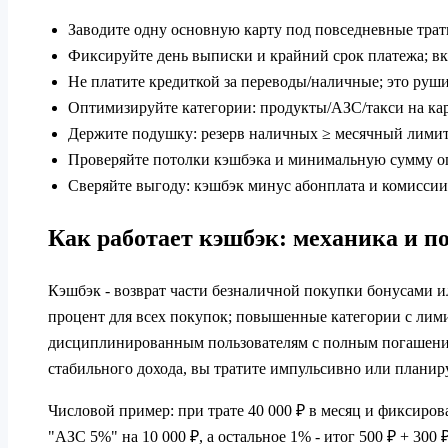
Заводите одну основную карту под повседневные траты
Фиксируйте день выписки и крайний срок платежа; в
Не платите кредиткой за переводы/наличные; это руш
Оптимизируйте категории: продукты/АЗС/такси на к
Держите подушку: резерв наличных ≥ месячный лимит
Проверяйте потолки кэшбэка и минимальную сумму оп
Сверяйте выгоду: кэшбэк минус абонплата и комисси
Как работает кэшбэк: механика и п
Кэшбэк - возврат части безналичной покупки бонусами
процент для всех покупок; повышенные категории с лим
дисциплинированным пользователям с полным погашением
стабильного дохода, вы тратите импульсивно или планир
Числовой пример: при трате 40 000 ₽ в месяц и фиксиров
"АЗС 5%" на 10 000 ₽, а остальное 1% - итог 500 ₽ + 300 ₽