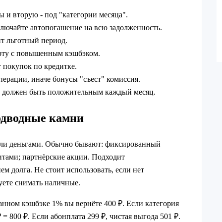
 и вторую - под "категории месяца".
ключайте автопогашение на всю задолженность.
ит льготный период.
арту с повышенным кэшбэком.
 покупок по кредитке.
ерации, иначе бонусы "съест" комиссия.
и должен быть положительным каждый месяц.
одводные камни
 или деньгами. Обычно бывают: фиксированный
итами; партнёрские акции. Подходит
 долга. Не стоит использовать, если нет
уете снимать наличные.
анном кэшбэке 1% вы вернёте 400 ₽. Если категория
 = 800 ₽. Если абонплата 299 ₽, чистая выгода 501 ₽.