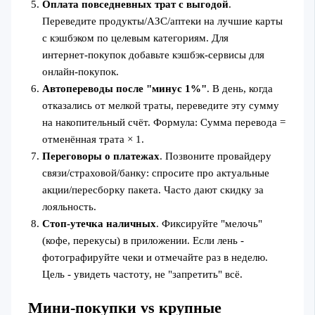
Оплата повседневных трат с выгодой
.
Переведите продукты/АЗС/аптеки на лучшие карты
с кэшбэком по целевым категориям. Для
интернет‑покупок добавьте кэшбэк‑сервисы для
онлайн‑покупок.
Автопереводы после "минус 1%"
. В день, когда
отказались от мелкой траты, переведите эту сумму
на накопительный счёт. Формула: Сумма перевода =
отменённая трата × 1.
Переговоры о платежах
. Позвоните провайдеру
связи/страховой/банку: спросите про актуальные
акции/пересборку пакета. Часто дают скидку за
лояльность.
Стоп‑утечка наличных
. Фиксируйте "мелочь"
(кофе, перекусы) в приложении. Если лень -
фотографируйте чеки и отмечайте раз в неделю.
Цель - увидеть частоту, не "запретить" всё.
Мини‑покупки vs крупные