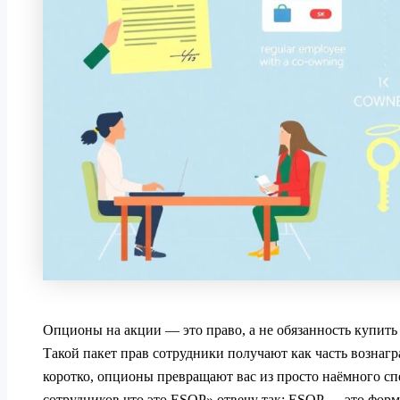
Опционы на акции — это право, а не обязанность купить
Такой пакет прав сотрудники получают как часть вознагр
коротко, опционы превращают вас из просто наёмного сп
сотрудников что это ESOP» отвечу так: ESOP — это фор