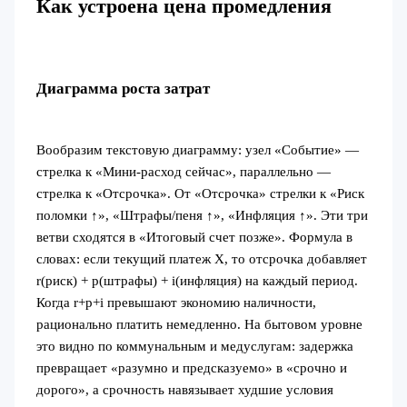
Как устроена цена промедления
Диаграмма роста затрат
Вообразим текстовую диаграмму: узел «Событие» —
стрелка к «Мини‑расход сейчас», параллельно —
стрелка к «Отсрочка». От «Отсрочка» стрелки к «Риск
поломки ↑», «Штрафы/пеня ↑», «Инфляция ↑». Эти три
ветви сходятся в «Итоговый счет позже». Формула в
словах: если текущий платеж X, то отсрочка добавляет
r(риск) + p(штрафы) + i(инфляция) на каждый период.
Когда r+p+i превышают экономию наличности,
рационально платить немедленно. На бытовом уровне
это видно по коммунальным и медуслугам: задержка
превращает «разумно и предсказуемо» в «срочно и
дорого», а срочность навязывает худшие условия