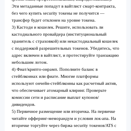
Эти метаданные попадут в вайтлист смарт-контракта,
без чего купить security токены не получится —
трансфер будет отклонен на уровне токена.
3) Кастоди и кошелек. Решите, использовать ли
кастодиального провайдера (институциональный
хранитель с страховкой) или некастодиальный кошелек
с поддержкой разрешительных токенов. Убедитесь, что
адрес включен в вайтлист, и протестируйте транзакцию
небольшим лотом.
4) Фиат/крипто-онрамп. Пополните баланс в
стейблкоинах или фиате. Многие платформы
используют ончейн-стейблкоины как расчетный актив,
что обеспечивает атомарный клиринг. Проверьте
комиссии сети и расписание выплат купонов/
дивидендов.
5) Первичное размещение или вторичка. На первичке
читайте офферинг-меморандум и условия лок-апа. На
вторичке торгуйте через биржа security токенов/ATS с