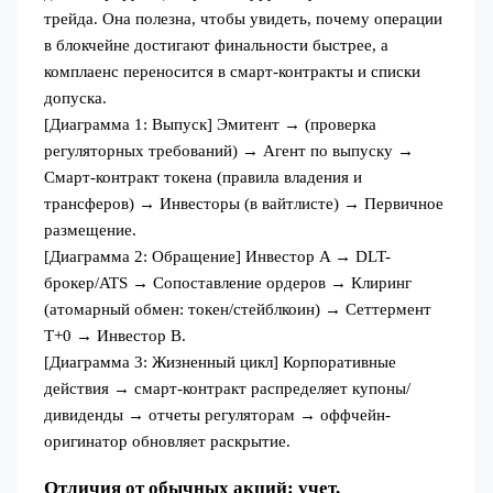
трейда. Она полезна, чтобы увидеть, почему операции
в блокчейне достигают финальности быстрее, а
комплаенс переносится в смарт-контракты и списки
допуска.
[Диаграмма 1: Выпуск] Эмитент → (проверка
регуляторных требований) → Агент по выпуску →
Смарт-контракт токена (правила владения и
трансферов) → Инвесторы (в вайтлисте) → Первичное
размещение.
[Диаграмма 2: Обращение] Инвестор A → DLT-
брокер/ATS → Сопоставление ордеров → Клиринг
(атомарный обмен: токен/стейблкоин) → Сеттермент
T+0 → Инвестор B.
[Диаграмма 3: Жизненный цикл] Корпоративные
действия → смарт-контракт распределяет купоны/
дивиденды → отчеты регуляторам → оффчейн-
оригинатор обновляет раскрытие.
Отличия от обычных акций: учет,