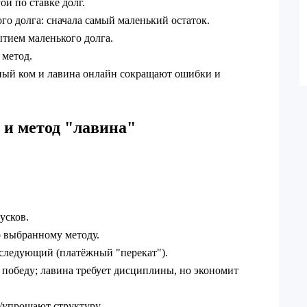
й по ставке долг.
о долга: сначала самый маленький остаток.
тием маленького долга.
 метод.
ный ком и лавина онлайн сокращают ошибки и
 и метод "лавина"
усков.
о выбранному методу.
а следующий (платёжный "перекат").
 победу; лавина требует дисциплины, но экономит
/упрощают структуру.