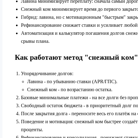
Лавина минимизирует переплату: сначала самый дорого
Снежный ком минимизирует время до первого закрытог
Гибрид: лавина, но с мотивационным "быстрым" закры
Рефинансирование снижает ставки и усиливает любой
Автоматизация и калькулятор погашения долгов снеж
срывы плана.
Как работают метод "снежный ком"
Упорядочивание долгов:
Лавина - по убыванию ставки (APR/ГПС).
Снежный ком - по возрастанию остатка.
Базовые минимальные платежи - на все долги без проп
Свободный остаток бюджета - в приоритетный долг п
После закрытия долга - переносите весь его платёж н
Поведение и мотивация: снежный ком быстрее создаёт
проценты.
Рефинансирование и консолидация - понижают ставку